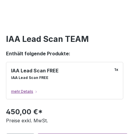
IAA Lead Scan TEAM
Enthält folgende Produkte:
1x
IAA Lead Scan FREE
IAA Lead Scan FREE
mehr Details
Effiziente Lead-Erfassung direkt über die
IAA TRANSPORTATION App.
450,00 €*
Der IAA Lead Scan – kostenfrei für alle
Aussteller und deren Mitarbeitende –
Preise exkl. MwSt.
ermöglicht es Ihnen, Besucher-Badges
mühelos zu scannen und Kontakte direkt in
Ihre Vorteile auf einen Blick