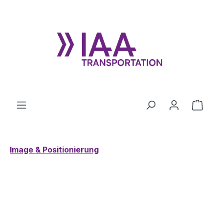
Zum Hauptinhalt springen
Ware
Image & Positionierung