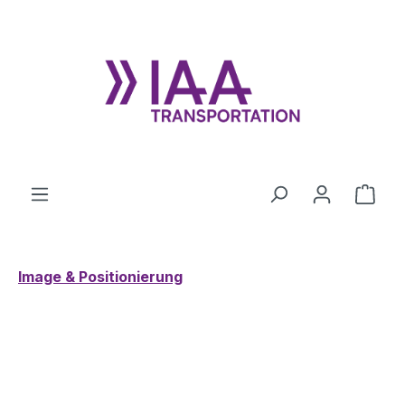
Zum Hauptinhalt springen
Ware
Image & Positionierung