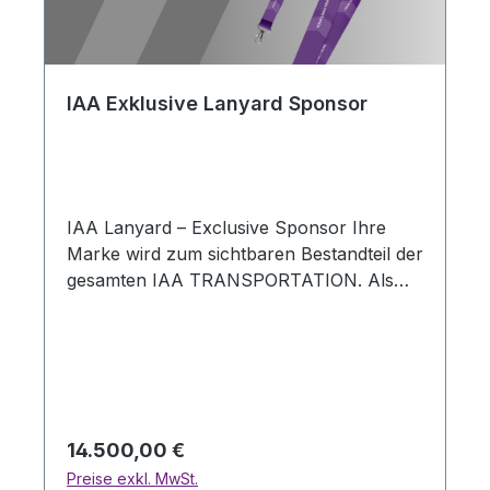
IAA Exklusive Lanyard Sponsor
IAA Lanyard – Exclusive Sponsor Ihre
Marke wird zum sichtbaren Bestandteil der
gesamten IAA TRANSPORTATION. Als
exklusiver Lanyard Sponsor platzieren Sie
Ihr Unternehmenslogo inklusive QR-Code
direkt an jedem Besucher. Die Lanyards
sind während der gesamten Veranstaltung
permanent sichtbar – auf dem Gelände, in
Gesprächen, auf Fotos und in Social-
Regulärer Preis:
14.500,00 €
Media-Posts. Kaum ein anderes Format
Preise exkl. MwSt.
bietet eine vergleichbare Kontaktfrequenz