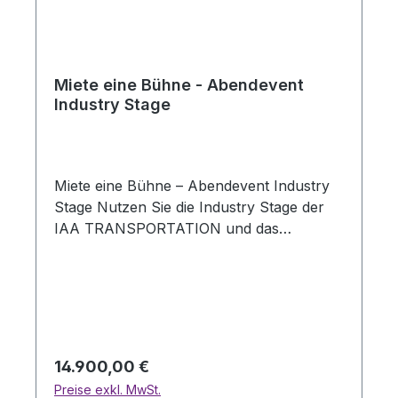
Miete eine Bühne - Abendevent
Industry Stage
Miete eine Bühne – Abendevent Industry
Stage Nutzen Sie die Industry Stage der
IAA TRANSPORTATION und das
professionelle Bühnen-Set-up am Abend
für Ihr individuelles Unternehmensformat.
Ob Networking-Event,
Kundenveranstaltung oder exklusive
Präsentation – die Bühne bietet den
idealen Rahmen für einen hochwertigen
Regulärer Preis:
14.900,00 €
Auftritt in einem etablierten
Preise exkl. MwSt.