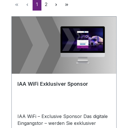
Seite
Seite
1
2
IAA WiFi Exklusiver Sponsor
IAA WiFi – Exclusive Sponsor Das digitale
Eingangstor – werden Sie exklusiver