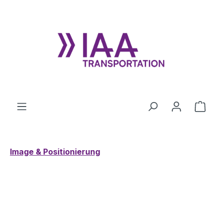
Zum Hauptinhalt springen
Ware
Image & Positionierung