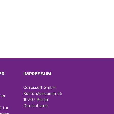
ER
IMPRESSUM
Corussoft GmbH
Kurfürstendamm 56
ter
10707 Berlin
Deutschland
 für