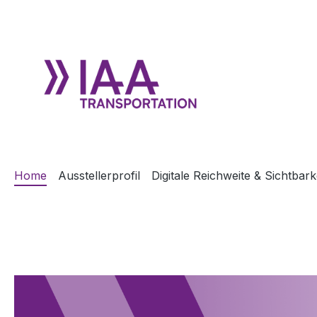
m Hauptinhalt springen
Zur Suche springen
Zur Hauptnavigation springen
Home
Ausstellerprofil
Digitale Reichweite & Sichtbark