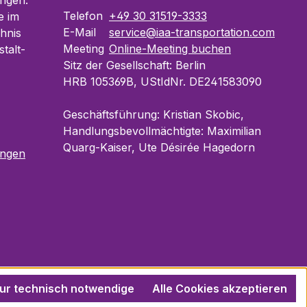
ngen.
Telefon
+49 30 31519-3333
e im
E-Mail
service@iaa-transportation.com
chnis
Meeting
Online-Meeting buchen
talt­
Sitz der Gesellschaft: Berlin
HRB 105369B, UStIdNr. DE241583090
Geschäftsführung: Kristian Skobic,
Handlungsbevollmächtigte: Maximilian
Quarg-Kaiser, Ute Désirée Hagedorn
ungen
ur technisch notwendige
Alle Cookies akzeptieren